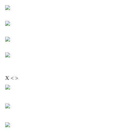
X < >