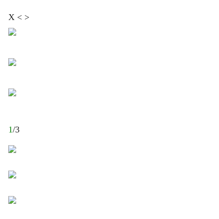
X < >
1
/3